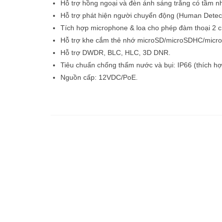
Hỗ trợ hồng ngoại và đèn ánh sáng trắng có tầm n
Hỗ trợ phát hiện người chuyển động (Human Detect
Tích hợp microphone & loa cho phép đàm thoại 2 c
Hỗ trợ khe cắm thẻ nhớ microSD/microSDHC/micr
Hỗ trợ DWDR, BLC, HLC, 3D DNR.
Tiêu chuẩn chống thấm nước và bụi: IP66 (thích hợp
Nguồn cấp: 12VDC/PoE.