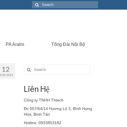
Search
for:
PA Aralm
Tổng Đài Nội Bộ
12
Search
for:
TH10 2024
Liên Hệ
Công ty TNHH Thtech
Đc:557/64/14 Hương Lộ 3, Bình Hưng
Hòa, Bình Tân
Hotline: 0933853182