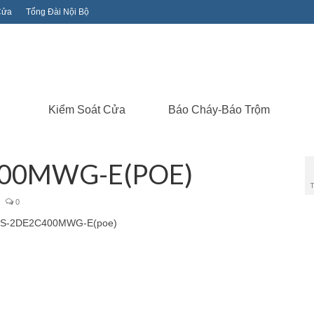
Cửa
Tổng Đài Nội Bộ
Kiểm Soát Cửa
Báo Cháy-Báo Trộm
400MWG-E(POE)
0
N DS-2DE2C400MWG-E(poe)