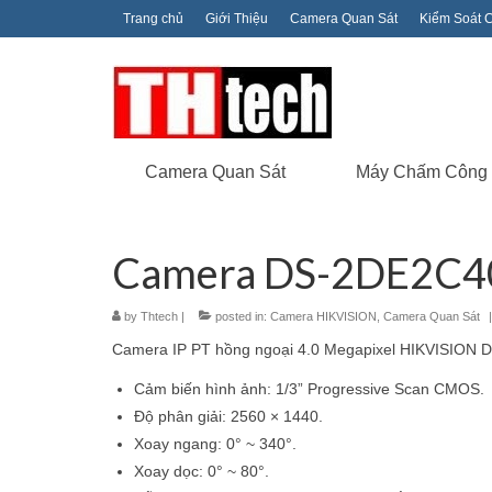
Trang chủ
Giới Thiệu
Camera Quan Sát
Kiểm Soát 
Camera Quan Sát
Máy Chấm Công
Camera DS-2DE2C
by
Thtech
|
posted in:
Camera HIKVISION
,
Camera Quan Sát
|
Camera IP PT hồng ngoại 4.0 Megapixel HIKVISIO
Cảm biến hình ảnh: 1/3” Progressive Scan CMOS.
Độ phân giải: 2560 × 1440.
Xoay ngang: 0° ~ 340°.
Xoay dọc: 0° ~ 80°.