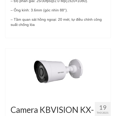
– Độ phân giải: 25/30fps@2.0 Mp(1920×1080).
– Ống kính: 3.6mm (góc nhìn 88°).
– Tầm quan sát hồng ngoại: 20 mét, tự điều chỉnh công
suất chống lóa
19
Camera KBVISION KX-
TH3 2021