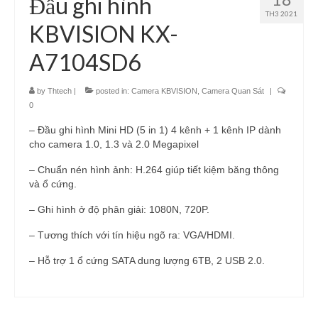
Đầu ghi hình
TH3 2021
KBVISION KX-
A7104SD6
by
Thtech
|
posted in:
Camera KBVISION
,
Camera Quan Sát
|
0
– Đầu ghi hình Mini HD (5 in 1) 4 kênh + 1 kênh IP dành
cho camera 1.0, 1.3 và 2.0 Megapixel
– Chuẩn nén hình ảnh: H.264 giúp tiết kiệm băng thông
và ổ cứng.
– Ghi hình ở độ phân giải: 1080N, 720P.
– Tương thích với tín hiệu ngõ ra: VGA/HDMI.
– Hỗ trợ 1 ổ cứng SATA dung lượng 6TB, 2 USB 2.0.