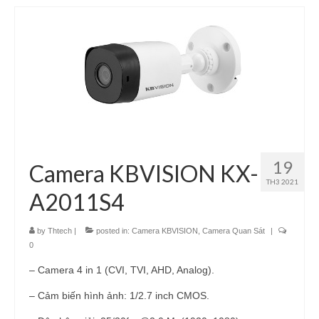
19
Camera KBVISION KX-
TH3 2021
A2011S4
by
Thtech
|
posted in:
Camera KBVISION
,
Camera Quan Sát
|
0
– Camera 4 in 1 (CVI, TVI, AHD, Analog).
– Cảm biến hình ảnh: 1/2.7 inch CMOS.