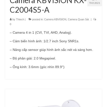
Camera KBVISION KX-
TH3 2021
C2004S5-A
by
Thtech
|
posted in:
Camera KBVISION
,
Camera Quan Sát
|
0
– Camera 4 in 1 (CVI, TVI, AHD, Analog).
– Cảm biến hình ảnh: 1/2.7 inch Sony SNR1s.
– Nâng cấp sensor giúp hình ảnh sắc nét và sáng hơn.
– Độ phân giải: 2.0 Megapixel.
– Ống kính: 3.6mm (góc nhìn 89.9°)