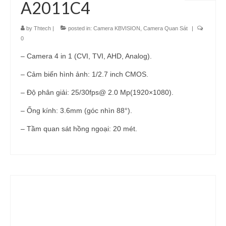
A2011C4
by
Thtech
|
posted in:
Camera KBVISION
,
Camera Quan Sát
|
0
– Camera 4 in 1 (CVI, TVI, AHD, Analog).
– Cảm biến hình ảnh: 1/2.7 inch CMOS.
– Độ phân giải: 25/30fps@ 2.0 Mp(1920×1080).
– Ống kính: 3.6mm (góc nhìn 88°).
– Tầm quan sát hồng ngoại: 20 mét.