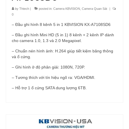
by
Thtech
|
posted in:
Camera KBVISION
,
Camera Quan Sát
|
0
– Đầu ghi hình 8 kênh 5 in 1 KBVISION KX-A7108SD6
– Đầu ghi hình Mini HD (5 in 1) 8 kênh + 2 kênh IP dành
cho camera 1.0, 1.3 và 2.0 Megapixel.
– Chuẩn nén hình ảnh: H.264 giúp tiết kiệm băng thông
và ổ cứng.
– Ghi hình ở độ phân giải: 1080N, 720P.
– Tương thích với tín hiệu ngõ ra: VGA/HDMI.
– Hỗ trợ 1 ổ cứng SATA dung lượng 6TB.