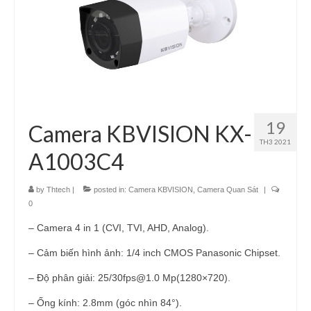
19
Camera KBVISION KX-
TH3 2021
A1003C4
by
Thtech
|
posted in:
Camera KBVISION
,
Camera Quan Sát
|
0
– Camera 4 in 1 (CVI, TVI, AHD, Analog).
– Cảm biến hình ảnh: 1/4 inch CMOS Panasonic Chipset.
– Độ phân giải: 25/30fps@1.0 Mp(1280×720).
– Ống kính: 2.8mm (góc nhìn 84°).