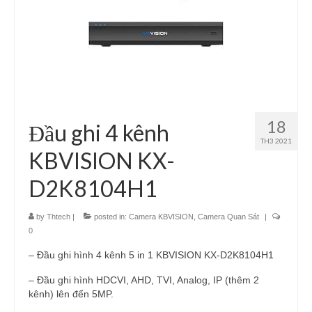
18
Đầu ghi 4 kênh
TH3 2021
KBVISION KX-
D2K8104H1
by
Thtech
|
posted in:
Camera KBVISION
,
Camera Quan Sát
|
0
– Đầu ghi hình 4 kênh 5 in 1 KBVISION KX-D2K8104H1
– Đầu ghi hình HDCVI, AHD, TVI, Analog, IP (thêm 2
kênh) lên đến 5MP.