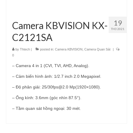
19
Camera KBVISION KX-
TH3 2021
C2121SA
by
Thtech
|
posted in:
Camera KBVISION
,
Camera Quan Sát
|
0
– Camera 4 in 1 (CVI, TVI, AHD, Analog).
– Cảm biến hình ảnh: 1/2.7 inch 2.0 Megapixel.
– Độ phân giải: 25/30fps@2.0 Mp(1920×1080).
– Ống kính: 3.6mm (góc nhìn 87.5°).
– Tầm quan sát hồng ngoại: 30 mét.