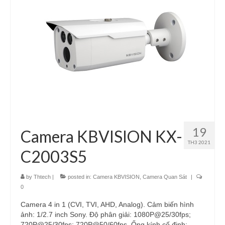
19
Camera KBVISION KX-
TH3 2021
C2003S5
by
Thtech
|
posted in:
Camera KBVISION
,
Camera Quan Sát
|
0
Camera 4 in 1 (CVI, TVI, AHD, Analog). Cảm biến hình
ảnh: 1/2.7 inch Sony. Độ phân giải: 1080P@25/30fps;
720P@25/30fps; 720P@50/60fps. Ống kính cố định: