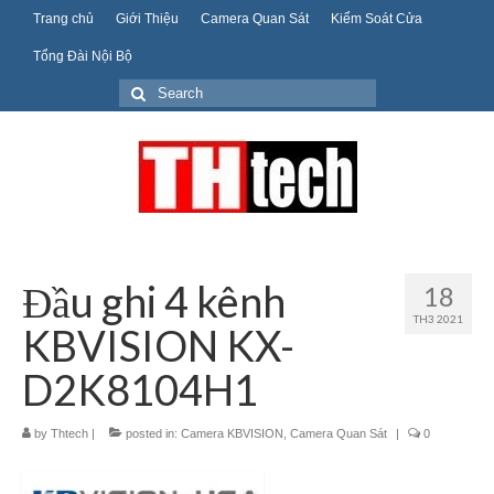
Trang chủ
Giới Thiệu
Camera Quan Sát
Kiểm Soát Cửa
Tổng Đài Nội Bộ
Search
for:
Đầu ghi 4 kênh
18
TH3 2021
KBVISION KX-
D2K8104H1
by
Thtech
|
posted in:
Camera KBVISION
,
Camera Quan Sát
|
0