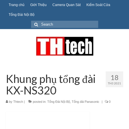
Trang chủ
Giới Thiệu
Camera Quan Sát
Kiểm Soát Cửa
Tổng Đài Nội Bộ
Search
for:
Khung phụ tổng đài
18
TH3 2021
KX-NS320
by
Thtech
|
posted in:
Tổng Đài Nội Bộ
,
Tổng đài Panasonic
|
0