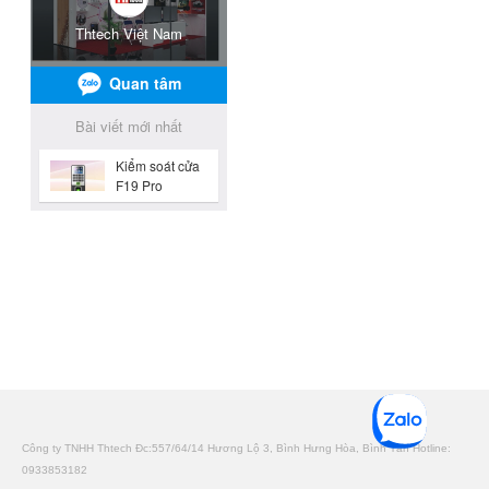
Công ty TNHH Thtech Đc:557/64/14 Hương Lộ 3, Bình Hưng Hòa, Bình Tân Hotline:
0933853182