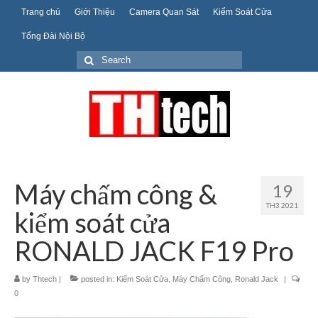
Trang chủ
Giới Thiệu
Camera Quan Sát
Kiểm Soát Cửa
Tổng Đài Nội Bộ
Search
for:
Máy chấm công &
19
TH3 2021
kiểm soát cửa
RONALD JACK F19 Pro
by
Thtech
|
posted in:
Kiểm Soát Cửa
,
Máy Chấm Công
,
Ronald Jack
|
0