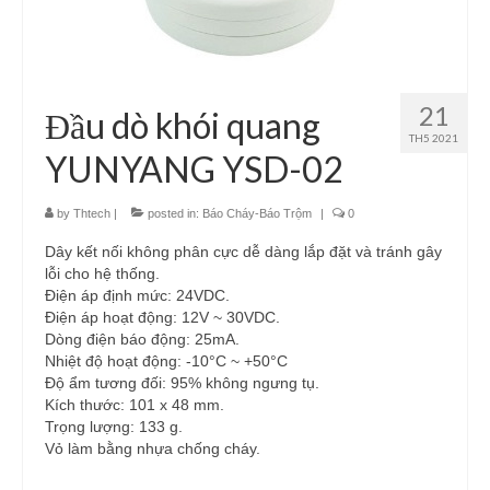
21
Đầu dò khói quang
TH5 2021
YUNYANG YSD-02
by
Thtech
|
posted in:
Báo Cháy-Báo Trộm
|
0
Dây kết nối không phân cực dễ dàng lắp đặt và tránh gây
lỗi cho hệ thống.
Điện áp định mức: 24VDC.
Điện áp hoạt động: 12V ~ 30VDC.
Dòng điện báo động: 25mA.
Nhiệt độ hoạt động: -10°C ~ +50°C
Độ ẩm tương đối: 95% không ngưng tụ.
Kích thước: 101 x 48 mm.
Trọng lượng: 133 g.
Vỏ làm bằng nhựa chống cháy.