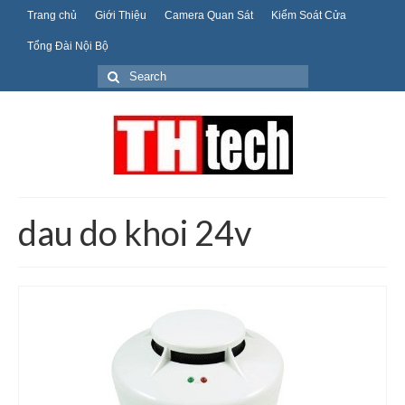
Trang chủ
Giới Thiệu
Camera Quan Sát
Kiểm Soát Cửa
Tổng Đài Nội Bộ
Search
for:
dau do khoi 24v